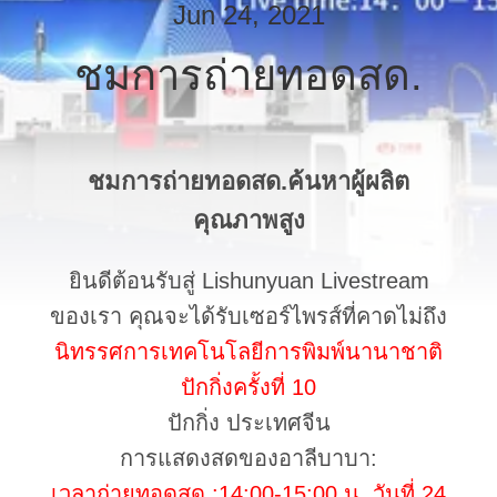
Jun 24, 2021
โรงงาน
ชมการถ่ายทอดสด.
การ
ควบคุม
ชมการถ่ายทอดสด.ค้นหาผู้ผลิต
คุณภาพ
คุณภาพสูง
ยินดีต้อนรับสู่ Lishunyuan Livestream
ติดต่อ
ของเรา คุณจะได้รับเซอร์ไพรส์ที่คาดไม่ถึง
เรา
นิทรรศการเทคโนโลยีการพิมพ์นานาชาติ
ปักกิ่งครั้งที่ 10
ปักกิ่ง ประเทศจีน
ข่าว
การแสดงสดของอาลีบาบา:
เวลาถ่ายทอดสด :14:00-15:00 น. วันที่ 24