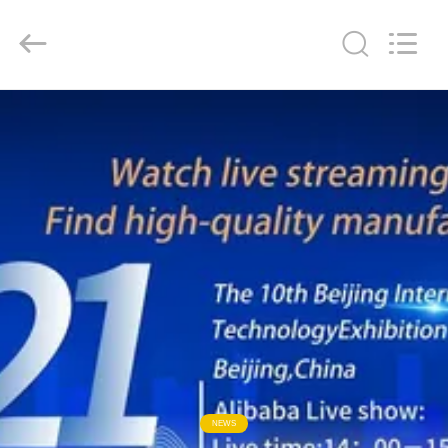
Guangdong
Lishunyuan
Intelligent
Automation
Co.,
Ltd..
All
Rights
Reserved.
บ้าน
สินค้า
เกี่ยว
กับ
เรา
ทัวร์
NEWS