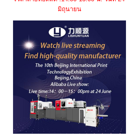
ขอคํา
มิถุนายน
อ้างอิง
แผนผัง
เว็บไซต์
นโยบาย
ความ
เป็น
ส่วน