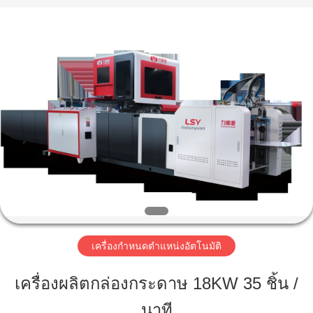
Guangdong
Lishunyuan
Intelligent
Automation
Co.,
Ltd..
All
Rights
Reserved.
บ้าน
สินค้า
เกี่ยว
กับ
เรา
เครื่องกำหนดตำแหน่งอัตโนมัติ
เครื่องผลิตกล่องกระดาษ 18KW 35 ชิ้น /
ทัวร์
นาที