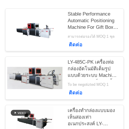
ขอคํา
Stable Performance
อ้างอิง
Automatic Positioning
Machine For Gift Box
Production
สามารถต่อรองได้ MOQ:1 ชุด
แผนผัง
ติดต่อ
เว็บไซต์
LY-485C-PK เครื่องห่อ
กล่องอัตโนมัติเต็มรูป
นโยบาย
แบบด้วยระบบ Machine
Vision ความเร็ว 30 ชิ้น
To be negotizted MOQ:1
ความ
ต่อนาที
ติดต่อ
เป็น
เครื่องทำกล่องแบบมอง
ส่วน
เห็นสองเท่า
อเนกประสงค์ LY-