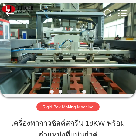
Guangdong
Lishunyuan
Intelligent
Automation
Co.,
Ltd..
All
Rights
Reserved.
บ้าน
สินค้า
เกี่ยว
กับ
เรา
Rigid Box Making Machine
เครื่องทากาวซิลค์สกรีน 18KW พร้อม
ทัวร์
ตำแหน่งที่แม่นยำคู่