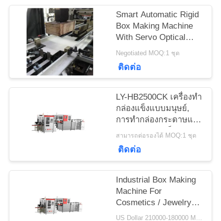
ขอคํา
Smart Automatic Rigid
Box Making Machine
อ้างอิง
With Servo Optical
Fiber Positioning
Negotiated MOQ:1 ชุด
System
ติดต่อ
แผนผัง
เว็บไซต์
LY-HB2500CK เครื่องทำ
กล่องแข็งแบบมนุษย์,
การทำกล่องกระดาษแข็ง
นโยบาย
อัจฉริยะความเร็วสูง
สามารถต่อรองได้ MOQ:1 ชุด
ติดต่อ
ความ
เป็น
Industrial Box Making
Machine For
ส่วน
Cosmetics / Jewelry
Boxes Manufacturing
US Dollar 210000-180000 MOQ:1 ชุด