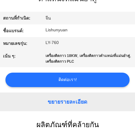
โรงงาน
สถานที่กำเนิด:
จีน
การ
Lishunyuan
ชื่อแบรนด์:
LY-760
ควบคุม
หมายเลขรุ่น:
,
,
เน้น ๆ:
เครื่องติดกาว 18KW
เครื่องติดกาวตำแหน่งที่แม่นยำคู่
คุณภาพ
เครื่องติดกาว PLC
ติดต่อเรา!
ติดต่อ
เรา
ขยายรายละเอียด
ข่าว
ผลิตภัณฑ์ที่คล้ายกัน