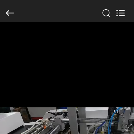
Guangdong
Lishunyuan
Intelligent
Automation
Co.,
Ltd..
All
Rights
Reserved.
บ้าน
สินค้า
เกี่ยว
กับ
เรา
ทัวร์